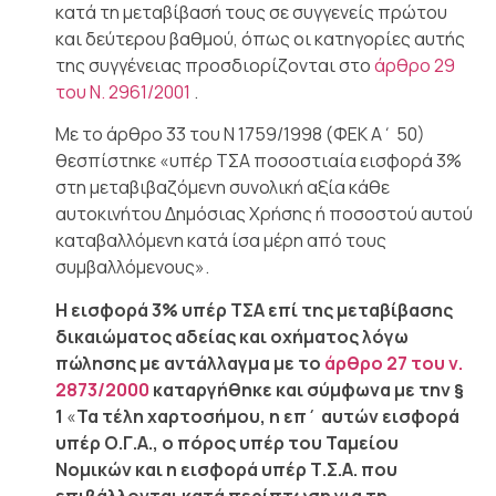
κατά τη μεταβίβασή τους σε συγγενείς πρώτου
και δεύτερου βαθμού, όπως οι κατηγορίες αυτής
της συγγένειας προσδιορίζονται στο
άρθρο 29
του Ν. 2961/2001
.
Με το άρθρο 33 του Ν 1759/1998 (ΦΕΚ Α΄ 50)
θεσπίστηκε «υπέρ ΤΣΑ ποσοστιαία εισφορά 3%
στη μεταβιβαζόμενη συνολική αξία κάθε
αυτοκινήτου Δημόσιας Χρήσης ή ποσοστού αυτού
καταβαλλόμενη κατά ίσα μέρη από τους
συμβαλλόμενους».
Η εισφορά 3% υπέρ ΤΣΑ επί της μεταβίβασης
δικαιώματος αδείας και οχήματος λόγω
πώλησης με αντάλλαγμα με το
άρθρο 27 του ν.
2873/2000
καταργήθηκε και σύμφωνα με την §
1
«
Τα τέλη χαρτοσήμου, η επ΄ αυτών εισφορά
υπέρ Ο.Γ.Α., ο πόρος υπέρ του Ταμείου
Νομικών και η εισφορά υπέρ Τ.Σ.Α. που
επιβάλλονται κατά περίπτωση για τη