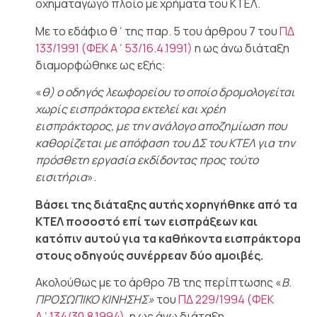
οχηματαγωγό πλοίο με χρήματα του ΚΤΕΛ.
Με το εδάφιο θ΄της παρ. 5 του άρθρου 7 του
ΠΔ
133/1991 (ΦΕΚ Α΄53/16.4.1991)
η ως άνω διάταξη
διαμορφώθηκε ως εξής:
«
θ) ο οδηγός λεωφορείου το οποίο δρομολογείται
χωρίς εισπράκτορα εκτελεί και χρέη
εισπράκτορος, με την ανάλογο αποζημίωση που
καθορίζεται με απόφαση του ΔΣ του ΚΤΕΛ για την
πρόσθετη εργασία εκδίδοντας προς τούτο
εισιτήρια
».
Βάσει της διάταξης αυτής χορηγήθηκε από τα
ΚΤΕΛ ποσοστό επί των εισπράξεων και
κατόπιν αυτού για τα καθήκοντα εισπράκτορα
στους οδηγούς συνέρρεαν δύο αμοιβές.
Ακολούθως με το άρθρο 7Β της περίπτωσης «
Β.
ΠΡΟΣΩΠΙΚΟ ΚΙΝΗΣΗΣ»
του
ΠΔ 229/1994 (ΦΕΚ
Α΄134/30.8.1994)
, η ως άνω διάταξη