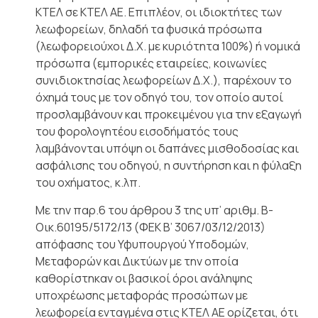
ΚΤΕΛ σε ΚΤΕΛ ΑΕ. Επιπλέον, οι ιδιοκτήτες των
λεωφορείων, δηλαδή τα φυσικά πρόσωπα
(λεωφορειούχοι Δ.Χ. με κυριότητα 100%) ή νομικά
πρόσωπα (εμπορικές εταιρείες, κοινωνίες
συνιδιοκτησίας λεωφορείων Δ.Χ.), παρέχουν το
όχημά τους με τον οδηγό του, τον οποίο αυτοί
προσλαμβάνουν και προκειμένου για την εξαγωγή
του φορολογητέου εισοδήματός τους
λαμβάνονται υπόψη οι δαπάνες μισθοδοσίας και
ασφάλισης του οδηγού, η συντήρηση και η φύλαξη
του οχήματος, κ.λπ.
Με την παρ.6 του άρθρου 3 της υπ’ αριθμ. Β-
Οικ.60195/5172/13 (ΦΕΚ Β’ 3067/03/12/2013)
απόφασης του Υφυπουργού Υποδομών,
Μεταφορών και Δικτύων με την οποία
καθορίστηκαν οι βασικοί όροι ανάληψης
υποχρέωσης μεταφοράς προσώπων με
λεωφορεία ενταγμένα στις ΚΤΕΛ ΑΕ ορίζεται, ότι