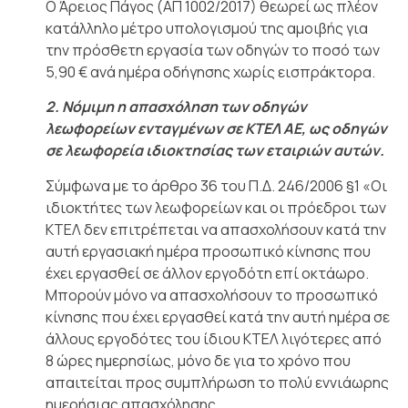
Ο Άρειος Πάγος (ΑΠ 1002/2017) θεωρεί ως πλέον
κατάλληλο μέτρο υπολογισμού της αμοιβής για
την πρόσθετη εργασία των οδηγών το ποσό των
5,90 € ανά ημέρα οδήγησης χωρίς εισπράκτορα.
2. Νόμιμη η απασχόληση των οδηγών
λεωφορείων ενταγμένων σε ΚΤΕΛ ΑΕ, ως οδηγών
σε λεωφορεία ιδιοκτησίας των εταιριών αυτών.
Σύμφωνα με το άρθρο 36 του Π.Δ. 246/2006 §1 «Οι
ιδιοκτήτες των λεωφορείων και οι πρόεδροι των
ΚΤΕΛ δεν επιτρέπεται να απασχολήσουν κατά την
αυτή εργασιακή ημέρα προσωπικό κίνησης που
έχει εργασθεί σε άλλον εργοδότη επί οκτάωρο.
Μπορούν μόνο να απασχολήσουν το προσωπικό
κίνησης που έχει εργασθεί κατά την αυτή ημέρα σε
άλλους εργοδότες του ίδιου ΚΤΕΛ λιγότερες από
8 ώρες ημερησίως, μόνο δε για το χρόνο που
απαιτείται προς συμπλήρωση το πολύ εννιάωρης
ημερήσιας απασχόλησης.