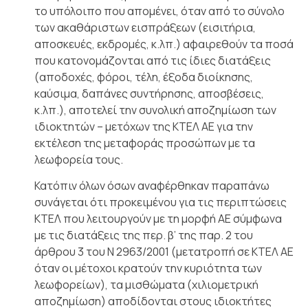
το υπόλοιπο που απομένει, όταν από το σύνολο
των ακαθάριστων εισπράξεων (εισιτήρια,
αποσκευές, εκδρομές, κ.λπ.) αφαιρεθούν τα ποσά
που κατονομάζονται από τις ίδιες διατάξεις
(αποδοχές, φόροι, τέλη, έξοδα διοίκησης,
καύσιμα, δαπάνες συντήρησης, αποσβέσεις,
κ.λπ.), αποτελεί την συνολική αποζημίωση των
ιδιοκτητών – μετόχων της ΚΤΕΛ ΑΕ για την
εκτέλεση της μεταφοράς προσώπων με τα
λεωφορεία τους.
Κατόπιν όλων όσων αναφέρθηκαν παραπάνω
συνάγεται ότι προκειμένου για τις περιπτώσεις
ΚΤΕΛ που λειτουργούν με τη μορφή ΑΕ σύμφωνα
με τις διατάξεις της περ. β’ της παρ. 2 του
άρθρου 3 του Ν 2963/2001 (μετατροπή σε ΚΤΕΛ ΑΕ
όταν οι μέτοχοι κρατούν την κυριότητα των
λεωφορείων), τα μισθώματα (χιλιομετρική
αποζημίωση) αποδίδονται στους ιδιοκτήτες