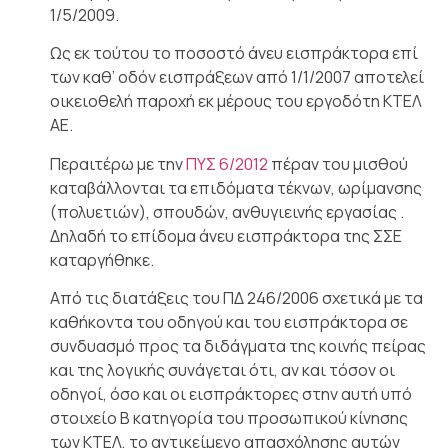
1/5/2009.
Ως εκ τούτου το ποσοστό άνευ εισπράκτορα επί
των καθ’ οδόν εισπράξεων από 1/1/2007 αποτελεί
οικειοθελή παροχή εκ μέρους του εργοδότη ΚΤΕΛ
ΑΕ.
Περαιτέρω με την
ΠΥΣ 6/2012
πέραν του μισθού
καταβάλλονται τα επιδόματα τέκνων, ωρίμανσης
(πολυετιών), σπουδών, ανθυγιεινής εργασίας .
Δηλαδή το επίδομα άνευ εισπράκτορα της ΣΣΕ
καταργήθηκε.
Από τις διατάξεις του ΠΔ 246/2006 σχετικά με τα
καθήκοντα του οδηγού και του εισπράκτορα σε
συνδυασμό προς τα διδάγματα της κοινής πείρας
και της λογικής συνάγεται ότι, αν και τόσον οι
οδηγοί, όσο και οι εισπράκτορες στην αυτή υπό
στοιχείο Β κατηγορία του προσωπικού κίνησης
των ΚΤΕΛ, το αντικείμενο απασχόλησης αυτών