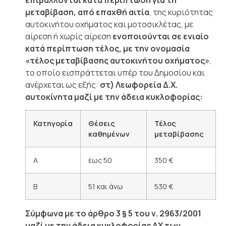
μεταβίβαση, από επαχθή αιτία
, της κυριότητας
αυτοκινήτου οχήματος και μοτοσικλέτας, με
αίρεση ή χωρίς αίρεση
ενοποιούνται σε ενιαίο
κατά περίπτωση τέλος, με την ονομασία
«τέλος μεταβίβασης αυτοκινήτου οχήματος»
,
το οποίο εισπράττεται υπέρ του Δημοσίου και
ανέρχεται ως εξής:
στ) Λεωφορεία Δ.Χ.
αυτοκίνητα μαζί με την άδεια κυκλοφορίας:
Κατηγορία
Θέσεις
Τέλος
καθημένων
μεταβίβασης
Α
έως 50
350 €
Β
51 και άνω
530 €
Σύμφωνα με το άρθρο 3 § 5 του ν. 2963/2001
μαζί με την άδεια κυκλοφορίας ΔΧ των