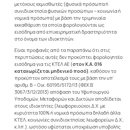
μετόχους εκμισθωτές (φυσικά πρόσωπα ή
συνιδιοκτησία φυσικών προσώπων – κοινωνία ή
νομικά πρόσωπα) με βάση την τριμηνιαία
εκκαθάριση τα οποία φορολογούνται ως
εισόδημα από επιχειρηματική δραστηριότητα
στο όνομα των ιδιοκτητών.
Είναι προφανές από τα παραπάνω ότι στις
περιπτώσεις αυτές δεν προκύπτει φορολογητέο
εισόδημα για τις ΚΤΕΛ ΑΕ (
στον Κ.Α. 016
καταχωρίζεται μηδενικό ποσό)
, καθόσον το
προκύπτον αποτέλεσμά τους με βάση την υπ’
αριθμ. Β – Οικ. 60195/5172/13 (ΦΕΚ Β’
3067/3/12/2013) απόφαση του Υφυπουργού
Υποδομών, Μεταφορών και Δικτύων αποδίδεται
στους ιδιοκτήτες (λεωφορειούχοι Δ.Χ. με
κυριότητα 100% ή νομικά πρόσωπα δηλαδή άλλα
ΚΤΕΛ, κοινωνίες συνιδιοκτησίας λεωφορείων Δ.Χ.,
κ.λπ.), ωστόσο υφίσταται υποχρέωση υποβολής