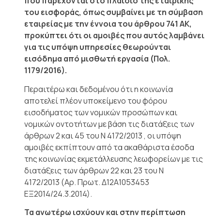
που παρέχονται στο πλαίσιο της εταιρικής
του εισφοράς, όπως συμβαίνει με τη σύμβαση
εταιρείας με την έννοια του άρθρου 741 ΑΚ,
προκύπτει ότι οι αμοιβές που αυτός λαμβάνει
για τις υπόψη υπηρεσίες θεωρούνται
εισόδημα από μισθωτή εργασία (Πολ.
1179/2016).
Περαιτέρω και δεδομένου ότι η κοινωνία
αποτελεί πλέον υποκείμενο του φόρου
εισοδήματος των νομικών προσώπων και
νομικών οντοτήτων με βάση τις διατάξεις των
άρθρων 2 και 45 του Ν 4172/2013 , οι υπόψη
αμοιβές εκπίπτουν από τα ακαθάριστα έσοδα
της κοινωνίας εκμετάλλευσης λεωφορείων με τις
διατάξεις των άρθρων 22 και 23 του Ν
4172/2013 (Αρ. Πρωτ. Δ12Α1053453
ΕΞ2014/24.3.2014).
Τα ανωτέρω ισχύουν και στην περίπτωση