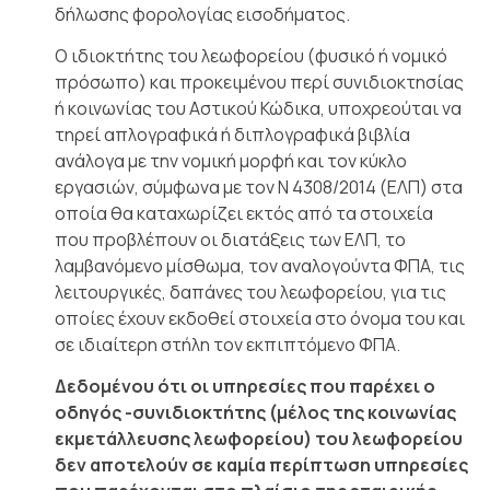
δήλωσης φορολογίας εισοδήματος.
Ο ιδιοκτήτης του λεωφορείου (φυσικό ή νομικό
πρόσωπο) και προκειμένου περί συνιδιοκτησίας
ή κοινωνίας του Αστικού Κώδικα, υποχρεούται να
τηρεί απλογραφικά ή διπλογραφικά βιβλία
ανάλογα με την νομική μορφή και τον κύκλο
εργασιών, σύμφωνα με τον Ν 4308/2014 (ΕΛΠ) στα
οποία θα καταχωρίζει εκτός από τα στοιχεία
που προβλέπουν οι διατάξεις των ΕΛΠ, το
λαμβανόμενο μίσθωμα, τον αναλογούντα ΦΠΑ, τις
λειτουργικές, δαπάνες του λεωφορείου, για τις
οποίες έχουν εκδοθεί στοιχεία στο όνομα του και
σε ιδιαίτερη στήλη τον εκπιπτόμενο ΦΠΑ.
Δεδομένου ότι οι υπηρεσίες που παρέχει ο
οδηγός -συνιδιοκτήτης (μέλος της κοινωνίας
εκμετάλλευσης λεωφορείου) του λεωφορείου
δεν αποτελούν σε καμία περίπτωση υπηρεσίες