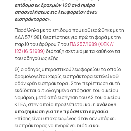
επίδομα εκ δραχμών 100 ανά ημέρα
απασχολήσεως εις λεωφορείον άνευ
εισπράκτορος
».
Παράλληλα με το επίδομα που καθιερώθηκε με τη
ΔΔΑ 57/1981, θεσπίστηκε για πρώτη φορά με την
παρ.10 του άρθρου 7 του
ΠΔ 257/1989 (ΦΕΚ Α’
123/16.5.1989)
διάταξη σχετικά με τα καθήκοντα
του οδηγού ως εξής:
θ) ο οδηγός υπεραστικού λεωφορείου το οποίο
δρομολογείται χωρίς εισπράκτορα εκτελεί καθ’
οδόν χρέη εισπράκτορα . Στην περίπτωση αυτή
εκδίδεται αιτιολογημένα απόφαση του οικείου
Νομάρχη, μετά από εισήγηση του ΔΣ του οικείου
ΚΤΕΛ, στην οποία προβλέπεται και η
ανάλογη
αποζημίωση για την πρόσθετη εργασία
.
Επίσης είναι υποχρεωμένος όταν δεν υπάρχει
εισπράκτορας να πληρώνει διόδια και