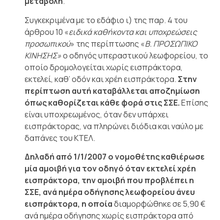
μεταβολή
.
Συγκεκριμένα με το εδάφιο ι) της παρ. 4 του
άρθρου 10 «
ειδικά καθήκοντα και υποχρεώσεις
προσωπικού
» της περίπτωσης «
Β. ΠΡΟΣΩΠΙΚΟ
ΚΙΝΗΣΗΣ»
ο οδηγός υπεραστικού λεωφορείου, το
οποίο δρομολογείται χωρίς εισπράκτορα,
εκτελεί, καθ’ οδόν και χρέη εισπράκτορα.
Στην
περίπτωση αυτή καταβάλλεται αποζημίωση
όπως καθορίζεται κάθε φορά στις ΣΣΕ.
Επίσης
είναι υποχρεωμένος, όταν δεν υπάρχει
εισπράκτορας, να πληρώνει διόδια και ναύλο με
δαπάνες του ΚΤΕΛ.
Δηλαδή από 1/1/2007 ο νομοθέτης καθιέρωσε
μία αμοιβή για τον οδηγό όταν εκτελεί χρέη
εισπράκτορα, την αμοιβή που προβλέπει η
ΣΣΕ, ανά ημέρα οδήγησης λεωφορείου άνευ
εισπράκτορα, η οποία
διαμορφώθηκε σε 5,90 €
ανά ημέρα οδήγησης χωρίς εισπράκτορα από