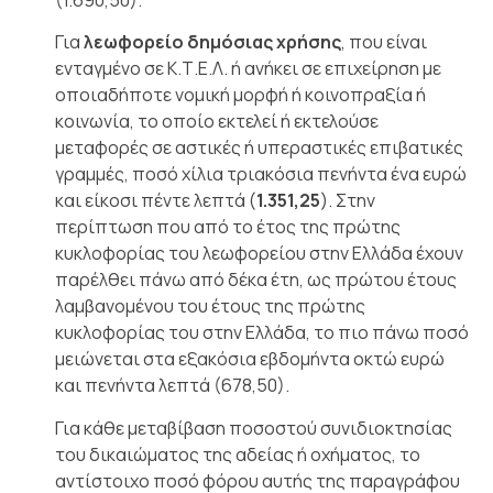
Για
λεωφορείο δημόσιας χρήσης
, που είναι
ενταγμένο σε Κ.Τ.Ε.Λ. ή ανήκει σε επιχείρηση με
οποιαδήποτε νομική μορφή ή κοινοπραξία ή
κοινωνία, το οποίο εκτελεί ή εκτελούσε
μεταφορές σε αστικές ή υπεραστικές επιβατικές
γραμμές, ποσό χίλια τριακόσια πενήντα ένα ευρώ
και είκοσι πέντε λεπτά (
1.351,25
). Στην
περίπτωση που από το έτος της πρώτης
κυκλοφορίας του λεωφορείου στην Ελλάδα έχουν
παρέλθει πάνω από δέκα έτη, ως πρώτου έτους
λαμβανομένου του έτους της πρώτης
κυκλοφορίας του στην Ελλάδα, το πιο πάνω ποσό
μειώνεται στα εξακόσια εβδομήντα οκτώ ευρώ
και πενήντα λεπτά (678,50).
Για κάθε μεταβίβαση ποσοστού συνιδιοκτησίας
του δικαιώματος της αδείας ή οχήματος, το
αντίστοιχο ποσό φόρου αυτής της παραγράφου