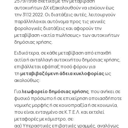
2579/1998 σχετικά με την μεταβίβαση
αυτοκινήτων ΔΧ εξακολουθούν να ισχύουν έως
την 31.12.2022. Οι διατάξεις αυτές, λειτουργούν
παράλληλα και αυτόνομα προς τις γενικές
φορολογικές διατάξεις και αφορούν την
μεταβίβαση «αιτία πωλήσεως» των αυτοκινήτων
δημόσιας χρήσης.
Ειδικότερα, σε κάθε μεταβίβαση από επαχθή
αιτία ή ανταλλαγή αυτοκινήτου δημόσιας χρήσης,
επιβάλλεται εφάπαξ ποσό φόρου για
τη
μεταβιβαζόμενη άδεια κυκλοφορίας
ως
ακολούθως:
Για
λεωφορείο δημόσιας χρήσης
, που ανήκει σε
φυσικό πρόσωπο ή σε επιχείρηση οποιασδήποτε
νομικής μορφής ή σε κοινοπραξία ή σε κοινωνία,
που είναι ενταγμένο σε Κ.Τ.Ε.Λ. και εκτελεί
μεταφορές με κόμιστρο, σε:
αα) Υπεραστικές επιβατικές γραμμές, αναλόγως