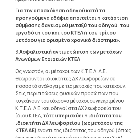
Για την απασχόληση οδηγού κατά τα
προηγούμενα εδάφια απαιτείται η κατάρτιση
σύμβασης δανεισμού μεταξύ του οδηγού, του
εργοδότη του και του ΚΤΕΛ ή του τρίτου
μετόχου για ορισμένο χρονικό διάστημα».
3.
Ασφαλιστική αντιμετώπιση των μετόχων
Ανωνύμων Εταιρειών ΚΤΕΛ
Ως γνωστόν, οι μέτοχοι των Κ.Τ.Ε.Λ. Α.Ε.
θεωρούνται ιδιοκτήτες ΔΧ λεωφορείων σε
ποσοστά ανάλογα με τις μετοχές που κατέχουν.
Στις περιπτώσεις φυσικών προσώπων που
τυγχάνουν ταυτόχρονα μέτοχοι συγκεκριμένου
Κ.Τ.Ε.Λ. Α.Ε. και οδηγοί στα ΔΧ λεωφορεία του
ίδιου ΚΤΕΛ, τότε
υπερισχύει η ιδιότητα του
ιδιοκτήτη ΔΧ λεωφορείου (ως μετόχου της
ΚΤΕΛ ΑΕ)
έναντι της ιδιότητας του οδηγού (όπως
έχει γίνει δεκτό με σειρά αποφάσεων του ΣτΕ)