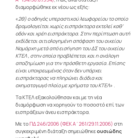
διαμορφώθηκε εκ νέου ως εξής:
«
2θ) ο οδηγός υπεραστικού λεωφορείου το οποίο
δρομολογείται χωρίς εισπράκτορα εκτελεί καθ’
οδόν και χρέη εισπράκτορα. Στην περίπτωση αυτή
εκδίδεται αιτιολογημένη απόφαση του οικείου
Νομάρχη μετά από εισήγηση του ΔΣ του οικείου
ΚΤΕΛ , στην οποία προβλέπεται και η ανάλογη
αποζημίωση για την πρόσθετη εργασία. Επίσης
είναι υποχρεωμένος όταν δεν υπάρχει
εισπράκτορας να πληρώνει διόδια και
οχηματαγωγό πλοίο με χρήματα του ΚΤΕΛ
» .
Τα ΚΤΕΛ εξακολούθησαν και με τη νέα
διαμόρφωση να χορηγούν το ποσοστό επί των
εισπράξεων άνευ εισπράκτορα.
Με το
ΠΔ 246/2006 (ΦΕΚ Α΄261/29.11.2006)
στη
συγκεκριμένη διάταξη σημειώθηκε
ουσιώδης