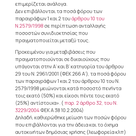
επιμερίζεται ανάλογα.
Δεν επιβάλλονται τα ποσά φόρου των
παραγράφων 1 και 2 του
άρθρου 10 του
Ν.2579/1998
σε περίπτωση ανταλλαγής
ποσοστών συνιδιοκτησίας που
πραγματοποιείται μεταξύ τους.
Προκειμένου για μεταβιβάσεις που
πραγματοποιούνται σε δικαιούχους που
υπάγονται στην Α’ και Β’ κατηγορία του άρθρου
29 του Ν. 2961/2001 (ΦΕΚ 266 Α’), τα ποσά φόρου
των παραγράφων 1 και 2 του άρθρου 10 του Ν.
2579/1998 μειώνονται κατά ποσοστό πενήντα
τοις εκατό (50%) και είκοσι πέντε τοις εκατό
(25%) αντίστοιχα». (
παρ. 2 άρθρο 32, του Ν.
3229/2004
ΦΕΚ Α 38 10.2.2004)
Δηλαδή, καθιερώθηκε μείωση των ποσών φόρου
που επιβάλλονται για την άδεια και το όχημα
αυτοκινήτων δημόσιας χρήσης (λεωφορεία κλπ)