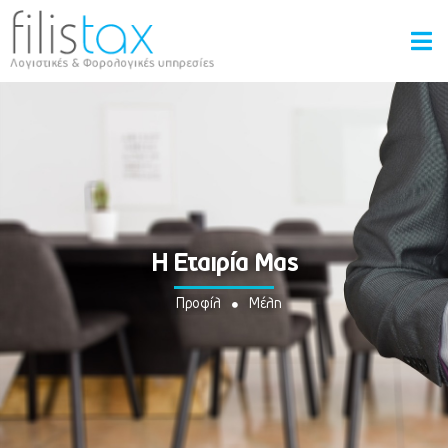
Η Εταιρία Μας
Προφίλ
Μέλη